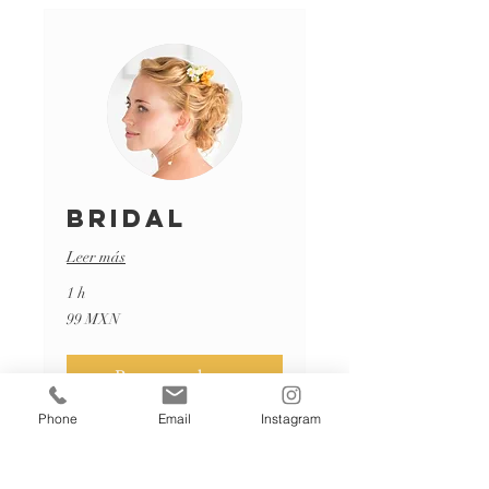
Bridal
Leer más
1 h
99
99 MXN
pesos
mexicanos
Reservar ahora
Phone
Email
Instagram