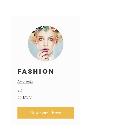
Fashion
Leer más
1 h
99
99 MXN
pesos
mexicanos
Reservar ahora